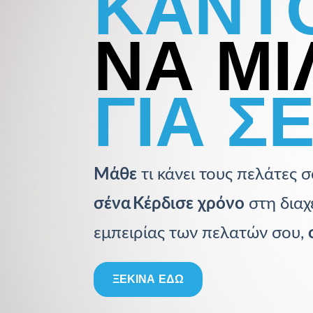
ΚΑΝΤ
ΝΑ Μ
ΓΙΑ Σ
Μάθε
τι κάνει τους πελάτες
σένα
Κέρδισε χρόνο
στη διαχ
εμπειρίας των πελατών σου,
ΞΕΚΙΝΑ ΕΔΩ