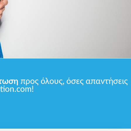
τωση
προς όλους, όσες απαντήσεις
ction.com!