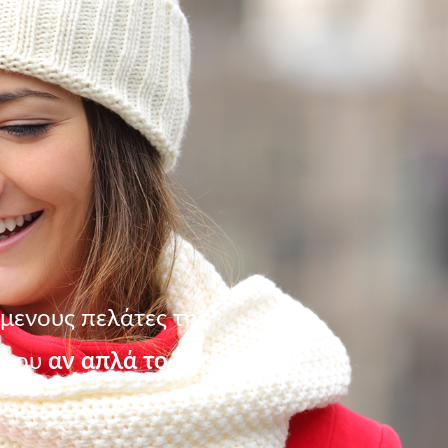
μενους πελάτες της
 του
αν απλά το ζητήσεις!
Δε