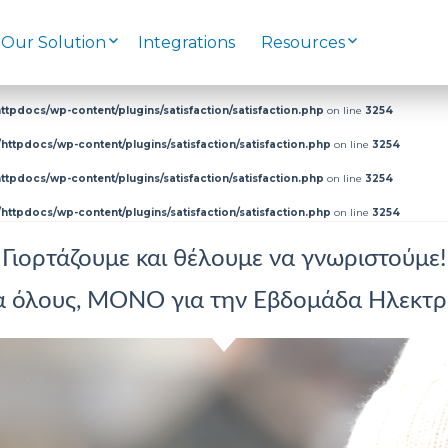
Our Solution
Integrations
Resources
ttpdocs/wp-content/plugins/satisfaction/satisfaction.php
on line
3254
httpdocs/wp-content/plugins/satisfaction/satisfaction.php
on line
3254
ttpdocs/wp-content/plugins/satisfaction/satisfaction.php
on line
3254
httpdocs/wp-content/plugins/satisfaction/satisfaction.php
on line
3254
Γιορτάζουμε και θέλουμε να γνωριστούμε!
α όλους, MONO για την Εβδομάδα Ηλεκτρ