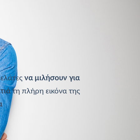
πελάτες
να μιλήσουν για
τιά
τη
πλήρη εικόνα
της
α