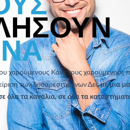
ΟΥΣ
ΙΛΗΣΟΥΝ
ΕΝΑ
 σου χαρούμενους
Κάνε τους χαρούμενους 
είριση
των δυσαρεστημένων
Δες
με μια μα
σε όλα τα κανάλια, σε όλα τα καταστήματ