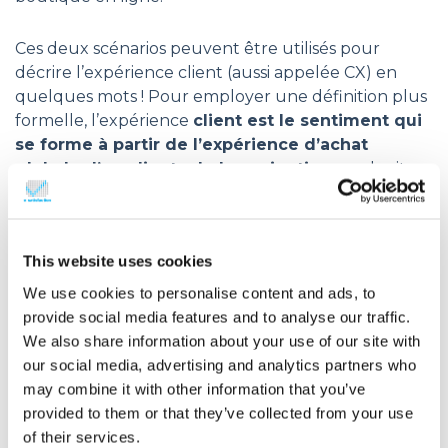
Ces deux scénarios peuvent être utilisés pour
décrire l’expérience client (aussi appelée CX) en
quelques mots ! Pour employer une définition plus
formelle, l’expérience
client est le sentiment qui
se forme à partir de l’expérience d’achat
globale d’un client : de la navigation
sur le site
de la boutique
en ligne
à la prise de contact avec
le service clientèle, de la commande à sa réception,
de la méthode de livraison au processus d’après-
This website uses cookies
vente.
We use cookies to personalise content and ads, to
Bon, vous pensez peut-être que vous offrez déjà à
provide social media features and to analyse our traffic.
vos clients une expérience satisfaisante, mais des
We also share information about your use of our site with
études ont montré qu’il existe un fossé entre ce
our social media, advertising and analytics partners who
que les marques et les consommateurs croient :
may combine it with other information that you’ve
provided to them or that they’ve collected from your use
of their services.