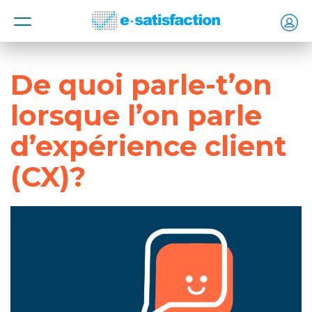
MENU
De quoi parle-t’on
lorsque l’on parle
d’expérience client
(CX)?