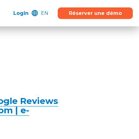
Login
EN
Réserver une démo
ogle Reviews
om | e-