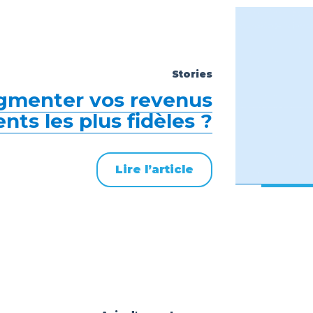
Stories
menter vos revenus
ents les plus fidèles ?
Lire l’article