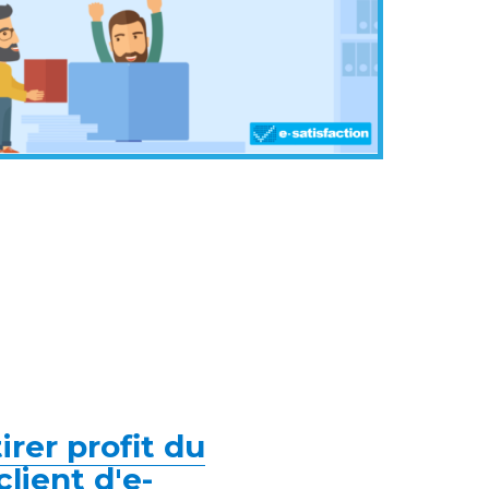
irer profit du
lient d'e-