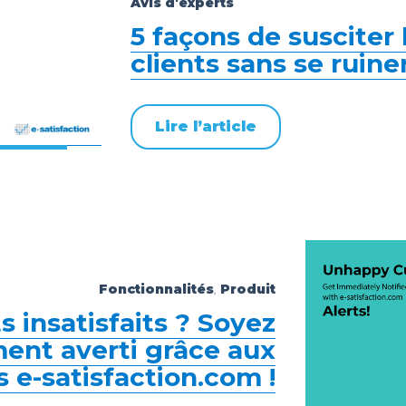
Avis d'experts
5 façons de susciter 
clients sans se ruiner
Lire l’article
Fonctionnalités
Produit
,
s insatisfaits ? Soyez
nt averti grâce aux
s e-satisfaction.com !