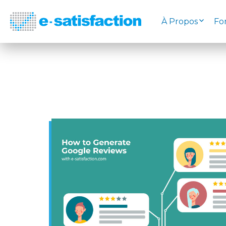
À Propos
Fo